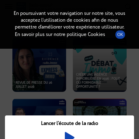
Radio-immo.fr
Premiere webradio d'information immobiliere
En poursuivant votre navigation sur notre site, vous
acceptez l’utilisation de cookies afin de nous
PODCASTS
permettre d’améliorer votre expérience utilisateur.
En savoir plus sur notre politique Cookies
OK
CRÉER UNE AGENCE
IMMOBILIÈRE EN 2026 : FOLIE
REVUE DE PRESSE DU 26
OU FORMIDABLE
JUILLET 2026
OPPORTUNITÉ ?
Lancer l'écoute de la radio
CRISE IMMOBILIÈRE, PRIX EN
BAISSE, NOUVELLES