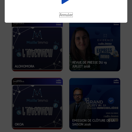
OPPORTUNITÉS… ET SI LE BON
PLAN SE TROUVAIT LÀ OÙ ON
EMISSION SPÉCIALE SIBCA
NE REGARDE PAS ASSEZ ?
2026
Annuler
REVUE DE PRESSE DU 19
ALOHOMORA
JUILLET 2026
EMISSION DE CLÔTURE DE LA
OKOA
SAISON 2026