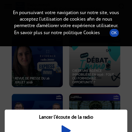
Radio-immo.fr
Premiere webradio d'information immobiliere
En poursuivant votre navigation sur notre site, vous
acceptez l’utilisation de cookies afin de nous
PODCASTS
permettre d’améliorer votre expérience utilisateur.
En savoir plus sur notre politique Cookies
OK
CRÉER UNE AGENCE
IMMOBILIÈRE EN 2026 : FOLIE
REVUE DE PRESSE DU 26
OU FORMIDABLE
JUILLET 2026
OPPORTUNITÉ ?
Lancer l'écoute de la radio
CRISE IMMOBILIÈRE, PRIX EN
BAISSE, NOUVELLES