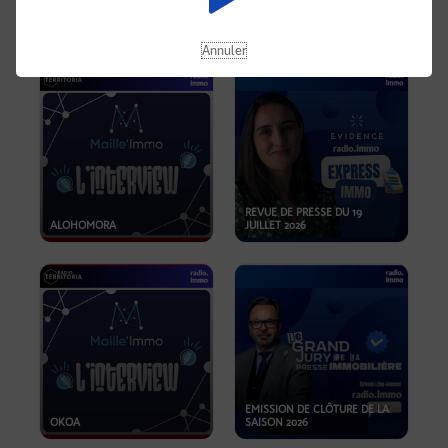
OPPORTUNITÉS… ET SI LE BON
PLAN SE TROUVAIT LÀ OÙ ON
EMISSION SPÉCIALE SIBCA
NE REGARDE PAS ASSEZ ?
2026
Annuler
REVUE DE PRESSE DU 19
ALOHOMORA
JUILLET 2026
EMISSION DE CLÔTURE DE LA
OKOA
SAISON 2026