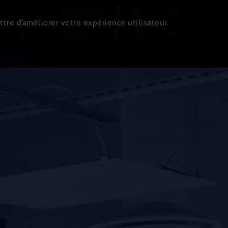
Newsletter
ttre d’améliorer votre expérience utilisateur.
 de l'immo
Evénements
Login