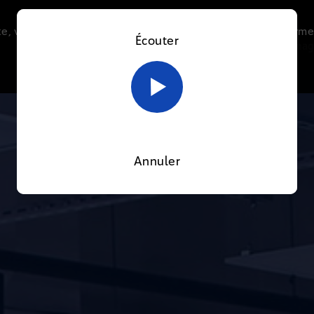
e, vous acceptez l’utilisation de cookies afin de nous perme
Écouter
Le direct
Thématiques
La radio
Le mag
En savoir plus sur notre politique Cookies
OK
Annuler