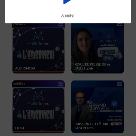
OPPORTUNITÉS… ET SI LE BON
PLAN SE TROUVAIT LÀ OÙ ON
EMISSION SPÉCIALE SIBCA
NE REGARDE PAS ASSEZ ?
2026
Annuler
REVUE DE PRESSE DU 19
ALOHOMORA
JUILLET 2026
EMISSION DE CLÔTURE DE LA
OKOA
SAISON 2026