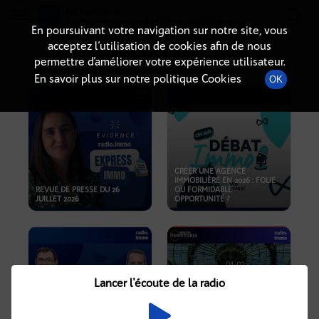
Radio-immo.fr
Premiere webradio d'information immobiliere
En poursuivant votre navigation sur notre site, vous
acceptez l’utilisation de cookies afin de nous
PODCASTS
permettre d’améliorer votre expérience utilisateur.
En savoir plus sur notre politique Cookies
OK
CRÉER UNE AGENCE
IMMOBILIÈRE EN 2026 : FOLIE
REVUE DE PRESSE DU 26
OU FORMIDABLE
JUILLET 2026
OPPORTUNITÉ ?
Lancer l'écoute de la radio
CRISE IMMOBILIÈRE, PRIX EN
BAISSE, NOUVELLES