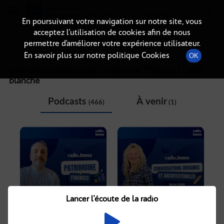
Radio-immo.fr
Premiere webradio d'information immobiliere
En poursuivant votre navigation sur notre site, vous
acceptez l’utilisation de cookies afin de nous
THÉMATIQUE
permettre d’améliorer votre expérience utilisateur.
En savoir plus sur notre politique Cookies
OK
Liste des podcasts avec le mot-clé "
Tribune / Carte
blanche
"
Podcasts
À venir
(466)
(1)
Lancer l'écoute de la radio
CRÉER DE LA VALEUR DANS
CÉCILE MORISSON, CITAME -
L'IMMOBILIER
PARTIE 2