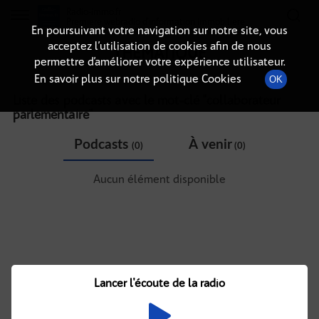
Radio-immo.fr
Premiere webradio d'information immobiliere
En poursuivant votre navigation sur notre site, vous
acceptez l’utilisation de cookies afin de nous
THÉMATIQUE
permettre d’améliorer votre expérience utilisateur.
En savoir plus sur notre politique Cookies
OK
Liste des podcasts avec le mot-clé "
collaborateur
parlementaire
"
Podcasts
À venir
(0)
(0)
Aucun élément disponible
Lancer l'écoute de la radio