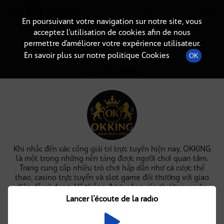
Radio-immo.fr
Premiere webradio d'information immobiliere
En poursuivant votre navigation sur notre site, vous
acceptez l’utilisation de cookies afin de nous
DÉTAIL DE L'ANIMATEUR
permettre d’améliorer votre expérience utilisateur.
En savoir plus sur notre politique Cookies
OK
NHÀ CÁI OKKING
Khi nhắc đến các cổng giải trí trực tuyến hiện nay, OKKING
là một trong những nền tảng được người chơi quan tâm.
Trang cung cấp nhiều trò chơi hấp dẫn như cá cược thể
thao, casino trực tuyến và slot game đổi thưởng với giao
diện dễ sử dụng. Hệ thống được nâng cấp thường xuyên
nhằm mang đến trải nghiệm giải trí ổn định và thuận tiện
Lancer l'écoute de la radio
cho người dùng.