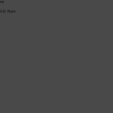
ame
 Việt Nam