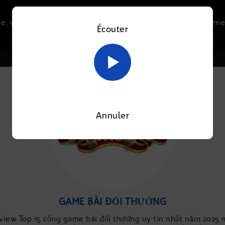
e, vous acceptez l’utilisation de cookies afin de nous perme
Écouter
Le direct
Thématiques
La radio
Le mag
En savoir plus sur notre politique Cookies
OK
Annuler
GAME BÀI ĐỔI THƯỞNG
iew Top 15 cổng game bài đổi thưởng uy tín nhất năm 2025 m