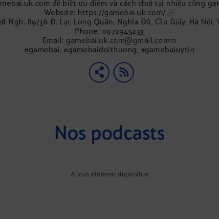
mebai.uk.com để biết ưu điểm và cách chơi tại nhiều cổng g
Website:
https://gamebai.uk.com/
 28 Ngh. 89/36 Đ. Lạc Long Quân, Nghĩa Đô, Cầu Giấy, Hà Nội,
Phone: 0972945233
Email:
gamebai.uk.com@gmail.com
#gamebai, #gamebaidoithuong, #gamebaiuytin
Nos podcasts
Aucun élément disponible