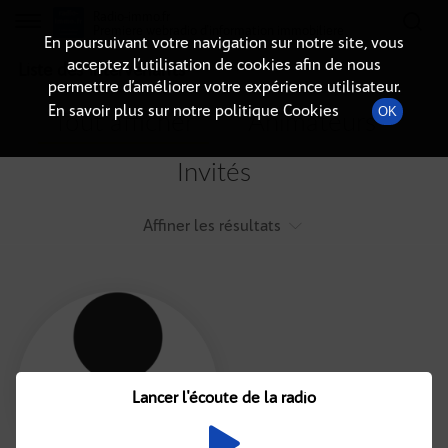
Radio-immo.fr
Premiere webradio d'information immobiliere
En poursuivant votre navigation sur notre site, vous
acceptez l’utilisation de cookies afin de nous
Liste des intervenants
permettre d’améliorer votre expérience utilisateur.
En savoir plus sur notre politique Cookies
OK
Tout afficher
Animateurs
Invités
Affiner les résultats
Tout
A
B
C
D
E
F
Lancer l'écoute de la radio
G
H
I
J