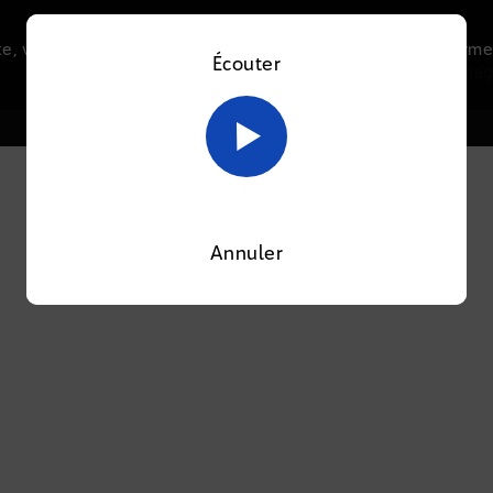
e, vous acceptez l’utilisation de cookies afin de nous perme
Écouter
Le direct
Thématiques
La radio
Le mag
En savoir plus sur notre politique Cookies
OK
OOTI
Annuler