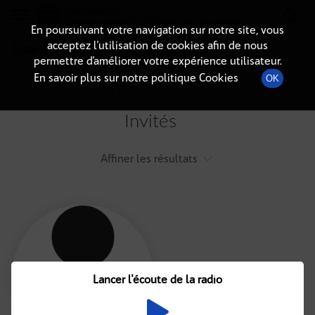
Radio-immo.fr
Premiere webradio d'information immobiliere
En poursuivant votre navigation sur notre site, vous
acceptez l’utilisation de cookies afin de nous
Liste des intervenants
permettre d’améliorer votre expérience utilisateur.
En savoir plus sur notre politique Cookies
OK
Tout afficher
Animateurs
Invités
Affiner les résultats
Tout
A
B
C
D
E
F
Lancer l'écoute de la radio
G
H
I
J