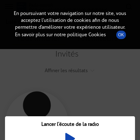
Radio-immo.fr
Premiere webradio d'information immobiliere
En poursuivant votre navigation sur notre site, vous
acceptez l’utilisation de cookies afin de nous
Liste des intervenants
permettre d’améliorer votre expérience utilisateur.
En savoir plus sur notre politique Cookies
OK
Tout afficher
Animateurs
Invités
Affiner les résultats
Tout
A
B
C
D
E
F
Lancer l'écoute de la radio
G
H
I
J