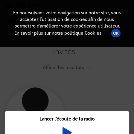
Radio-immo.fr
Premiere webradio d'information immobiliere
En poursuivant votre navigation sur notre site, vous
acceptez l’utilisation de cookies afin de nous
Liste des intervenants
permettre d’améliorer votre expérience utilisateur.
En savoir plus sur notre politique Cookies
OK
Tout afficher
Animateurs
Invités
Affiner les résultats
Tout
A
B
C
D
E
F
Lancer l'écoute de la radio
G
H
I
J