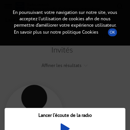
Radio-immo.fr
Premiere webradio d'information immobiliere
En poursuivant votre navigation sur notre site, vous
acceptez l’utilisation de cookies afin de nous
Liste des intervenants
permettre d’améliorer votre expérience utilisateur.
En savoir plus sur notre politique Cookies
OK
Tout afficher
Animateurs
Invités
Affiner les résultats
Tout
A
B
C
D
E
F
Lancer l'écoute de la radio
G
H
I
J