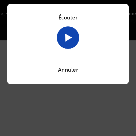
e, vous acceptez l’utilisation de cookies afin de nous perme
Écouter
Le direct
Thématiques
La radio
Le mag
En savoir plus sur notre politique Cookies
OK
OOTI
Annuler