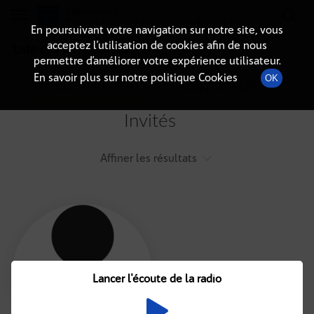
Radio-immo.fr
Premiere webradio d'information immobiliere
En poursuivant votre navigation sur notre site, vous
acceptez l’utilisation de cookies afin de nous
Liste des intervenants
permettre d’améliorer votre expérience utilisateur.
En savoir plus sur notre politique Cookies
OK
Tout afficher
Animateurs
Invités
Affiner les résultats
Tout
A
B
C
D
E
F
Lancer l'écoute de la radio
G
H
I
J