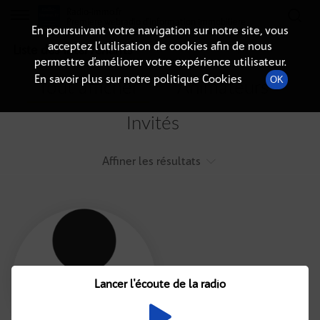
Radio-immo.fr
Premiere webradio d'information immobiliere
En poursuivant votre navigation sur notre site, vous
acceptez l’utilisation de cookies afin de nous
Liste des intervenants
permettre d’améliorer votre expérience utilisateur.
En savoir plus sur notre politique Cookies
OK
Tout afficher
Animateurs
Invités
Affiner les résultats
Tout
A
B
C
D
E
F
Lancer l'écoute de la radio
G
H
I
J