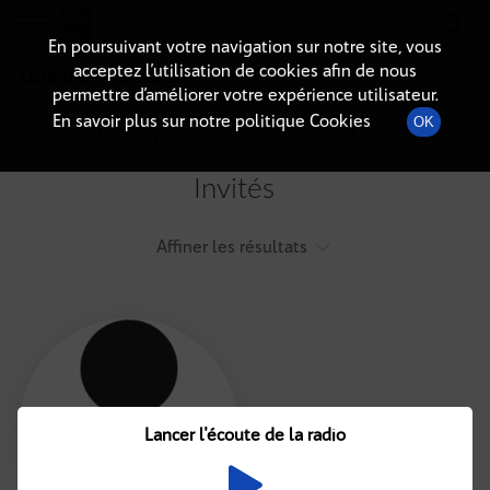
Radio-immo.fr
Premiere webradio d'information immobiliere
En poursuivant votre navigation sur notre site, vous
acceptez l’utilisation de cookies afin de nous
Liste des intervenants
permettre d’améliorer votre expérience utilisateur.
En savoir plus sur notre politique Cookies
OK
Tout afficher
Animateurs
Invités
Affiner les résultats
Tout
A
B
C
D
E
F
Lancer l'écoute de la radio
G
H
I
J