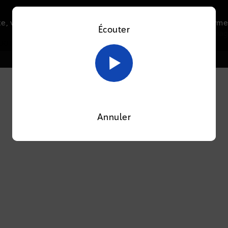
e, vous acceptez l’utilisation de cookies afin de nous perme
Écouter
Le direct
Thématiques
La radio
Le mag
En savoir plus sur notre politique Cookies
OK
OOTI
Annuler