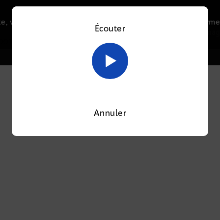
e, vous acceptez l’utilisation de cookies afin de nous perme
Écouter
Le direct
Thématiques
La radio
Le mag
En savoir plus sur notre politique Cookies
OK
OOTI
Annuler