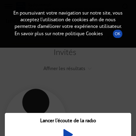
Radio-immo.fr
Premiere webradio d'information immobiliere
En poursuivant votre navigation sur notre site, vous
acceptez l’utilisation de cookies afin de nous
Liste des intervenants
permettre d’améliorer votre expérience utilisateur.
En savoir plus sur notre politique Cookies
OK
Tout afficher
Animateurs
Invités
Affiner les résultats
Tout
A
B
C
D
E
F
Lancer l'écoute de la radio
G
H
I
J