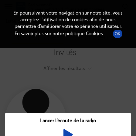
Radio-immo.fr
Premiere webradio d'information immobiliere
En poursuivant votre navigation sur notre site, vous
acceptez l’utilisation de cookies afin de nous
Liste des intervenants
permettre d’améliorer votre expérience utilisateur.
En savoir plus sur notre politique Cookies
OK
Tout afficher
Animateurs
Invités
Affiner les résultats
Tout
A
B
C
D
E
F
Lancer l'écoute de la radio
G
H
I
J