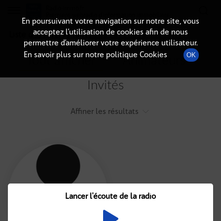
Radio-immo.fr
Premiere webradio d'information immobiliere
En poursuivant votre navigation sur notre site, vous
acceptez l’utilisation de cookies afin de nous
Liste des intervenants
permettre d’améliorer votre expérience utilisateur.
En savoir plus sur notre politique Cookies
OK
Tout afficher
Animateurs
Invités
Affiner les résultats
Tout
A
B
C
D
E
F
Lancer l'écoute de la radio
G
H
I
J