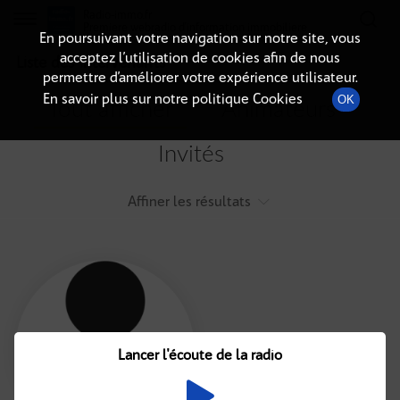
Radio-immo.fr
Premiere webradio d'information immobiliere
En poursuivant votre navigation sur notre site, vous
acceptez l’utilisation de cookies afin de nous
Liste des intervenants
permettre d’améliorer votre expérience utilisateur.
En savoir plus sur notre politique Cookies
OK
Tout afficher
Animateurs
Invités
Affiner les résultats
Tout
A
B
C
D
E
F
Lancer l'écoute de la radio
G
H
I
J