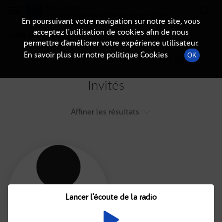
Radio-immo.fr
Premiere webradio d'information immobiliere
En poursuivant votre navigation sur notre site, vous
acceptez l’utilisation de cookies afin de nous
Liste des intervenants
permettre d’améliorer votre expérience utilisateur.
En savoir plus sur notre politique Cookies
OK
Tout afficher
Animateurs
Invités
Affiner les résultats
Tout
A
B
C
D
E
F
Lancer l'écoute de la radio
G
H
I
J