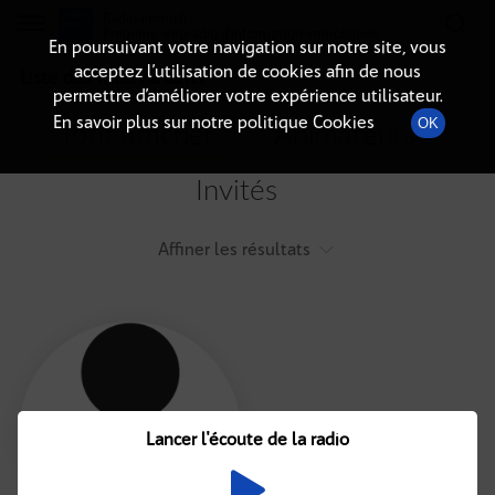
Radio-immo.fr
Premiere webradio d'information immobiliere
En poursuivant votre navigation sur notre site, vous
acceptez l’utilisation de cookies afin de nous
Liste des intervenants
permettre d’améliorer votre expérience utilisateur.
En savoir plus sur notre politique Cookies
OK
Tout afficher
Animateurs
Invités
Affiner les résultats
Tout
A
B
C
D
E
F
Lancer l'écoute de la radio
G
H
I
J