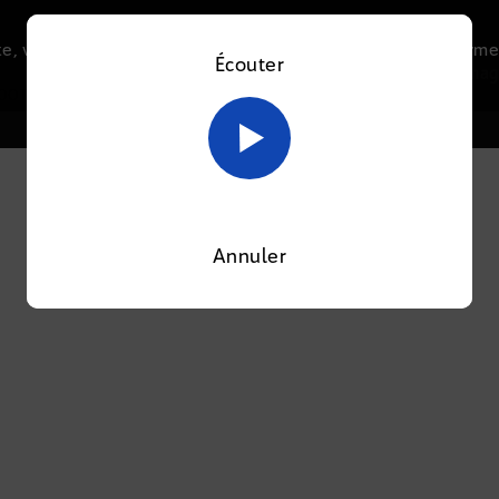
e, vous acceptez l’utilisation de cookies afin de nous perme
Écouter
Le direct
Thématiques
La radio
Le mag
En savoir plus sur notre politique Cookies
OK
OOTI
Annuler