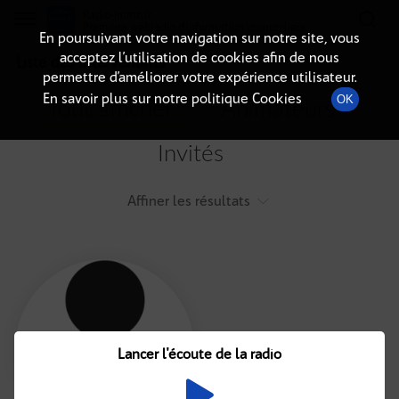
Radio-immo.fr
Premiere webradio d'information immobiliere
En poursuivant votre navigation sur notre site, vous
acceptez l’utilisation de cookies afin de nous
Liste des intervenants
permettre d’améliorer votre expérience utilisateur.
En savoir plus sur notre politique Cookies
OK
Tout afficher
Animateurs
Invités
Affiner les résultats
Tout
A
B
C
D
E
F
Lancer l'écoute de la radio
G
H
I
J