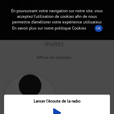
Radio-immo.fr
Premiere webradio d'information immobiliere
En poursuivant votre navigation sur notre site, vous
acceptez l’utilisation de cookies afin de nous
Liste des intervenants
permettre d’améliorer votre expérience utilisateur.
En savoir plus sur notre politique Cookies
OK
Tout afficher
Animateurs
Invités
Affiner les résultats
Tout
A
B
C
D
E
F
Lancer l'écoute de la radio
G
H
I
J