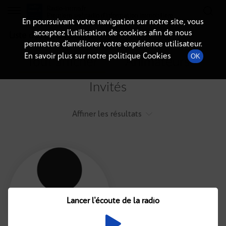
Radio-immo.fr
Premiere webradio d'information immobiliere
En poursuivant votre navigation sur notre site, vous
acceptez l’utilisation de cookies afin de nous
Liste des intervenants
permettre d’améliorer votre expérience utilisateur.
En savoir plus sur notre politique Cookies
OK
Tout afficher
Animateurs
Invités
Affiner les résultats
Tout
A
B
C
D
E
F
Lancer l'écoute de la radio
G
H
I
J