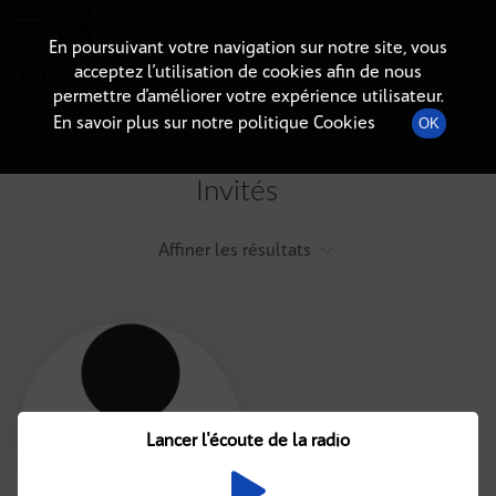
Radio-immo.fr
Premiere webradio d'information immobiliere
En poursuivant votre navigation sur notre site, vous
acceptez l’utilisation de cookies afin de nous
Liste des intervenants
permettre d’améliorer votre expérience utilisateur.
En savoir plus sur notre politique Cookies
OK
Tout afficher
Animateurs
Invités
Affiner les résultats
Tout
A
B
C
D
E
F
Lancer l'écoute de la radio
G
H
I
J