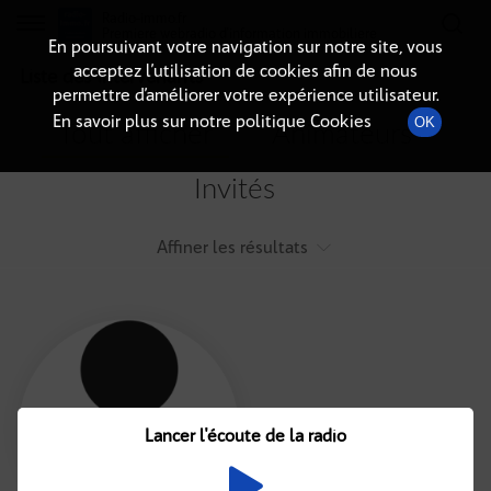
Radio-immo.fr
Premiere webradio d'information immobiliere
En poursuivant votre navigation sur notre site, vous
acceptez l’utilisation de cookies afin de nous
Liste des intervenants
permettre d’améliorer votre expérience utilisateur.
En savoir plus sur notre politique Cookies
OK
Tout afficher
Animateurs
Invités
Affiner les résultats
Tout
A
B
C
D
E
F
Lancer l'écoute de la radio
G
H
I
J