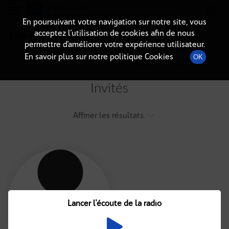
Radio-immo.fr
Premiere webradio d'information immobiliere
En poursuivant votre navigation sur notre site, vous
acceptez l’utilisation de cookies afin de nous
Liste des intervenants
permettre d’améliorer votre expérience utilisateur.
En savoir plus sur notre politique Cookies
OK
Tout afficher
Animateurs
Invités
Affiner les résultats
Tout
A
B
C
D
E
F
Lancer l'écoute de la radio
G
H
I
J