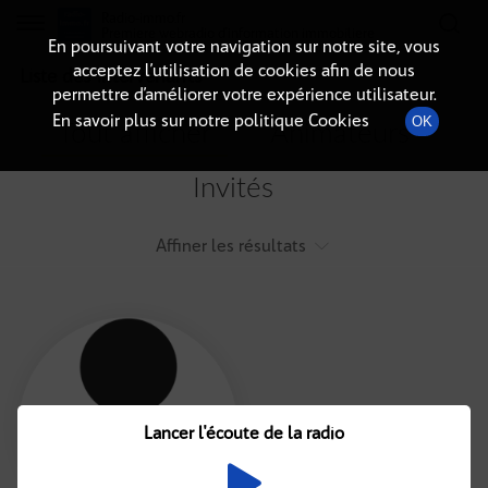
Radio-immo.fr
Premiere webradio d'information immobiliere
En poursuivant votre navigation sur notre site, vous
acceptez l’utilisation de cookies afin de nous
Liste des intervenants
permettre d’améliorer votre expérience utilisateur.
En savoir plus sur notre politique Cookies
OK
Tout afficher
Animateurs
Invités
Affiner les résultats
Tout
A
B
C
D
E
F
Lancer l'écoute de la radio
G
H
I
J