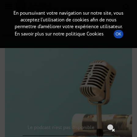
Radio-immo.fr
Premiere webradio d'information immobiliere
En poursuivant votre navigation sur notre site, vous
acceptez l’utilisation de cookies afin de nous
DÉTAILS DE L'ÉPISODE
permettre d’améliorer votre expérience utilisateur.
En savoir plus sur notre politique Cookies
OK
22 juin 2025
à 6h59
, durée : Invalid date
Le podcast n'est pas disponible