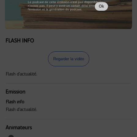
Le podcast de cette émission n'est pas disponible ou
n'existe pas. Il peut y avoir un certain délai entre la fin de
Ok
l'émission et la génération du podcast.
FLASH INFO
Regarder la vidéo
Flash d'actualité.
Emission
Flash info
Flash d'actualité.
Animateurs