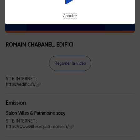
Annuler
ROMAIN CHABANEL, EDIFICI
Regarder la vidéo
SITE INTERNET :
https://edifici.fr/
Emission
Salon Villes & Patrimoine 2025
SITE INTERNET :
https://www.villesetpatrimoine.fr/