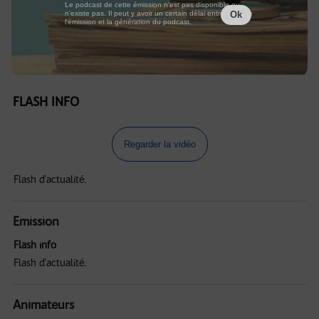
Le podcast de cette émission n'est pas disponible ou
n'existe pas. Il peut y avoir un certain délai entre la fin de
Ok
l'émission et la génération du podcast.
FLASH INFO
Regarder la vidéo
Flash d'actualité.
Emission
Flash info
Flash d'actualité.
Animateurs