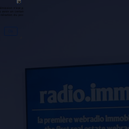
émission n'est pas disponible ou
y avoir un certain délai entre la fin
génération du podcast.
Ok