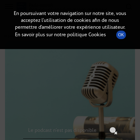
Radio-immo.fr
Premiere webradio d'information immobiliere
En poursuivant votre navigation sur notre site, vous
acceptez l’utilisation de cookies afin de nous
DÉTAILS DE L'ÉPISODE
permettre d’améliorer votre expérience utilisateur.
En savoir plus sur notre politique Cookies
OK
26 juin 2025
à 11h59
, durée : Invalid date
Le podcast n'est pas disponible