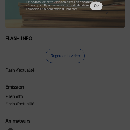
Le podcast de cette émission n'est pas disponible ou
n'existe pas. Il peut y avoir un certain délai entre la fin de
Ok
l'émission et la génération du podcast.
FLASH INFO
Regarder la vidéo
Flash d'actualité.
Emission
Flash info
Flash d'actualité.
Animateurs