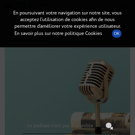
Radio-immo.fr
Premiere webradio d'information immobiliere
En poursuivant votre navigation sur notre site, vous
acceptez l’utilisation de cookies afin de nous
DÉTAILS DE L'ÉPISODE
permettre d’améliorer votre expérience utilisateur.
En savoir plus sur notre politique Cookies
OK
27 juin 2025
à 6h44
, durée : Invalid date
Le podcast n'est pas disponible