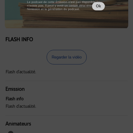
Le podcast de cette émission n'est pas disponible ou
n'existe pas. Il peut y avoir un certain délai entre la fin de
Ok
l'émission et la génération du podcast.
FLASH INFO
Regarder la vidéo
Flash d'actualité.
Emission
Flash info
Flash d'actualité.
Animateurs