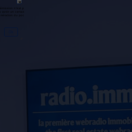
émission n'est pas disponible ou
y avoir un certain délai entre la fin
génération du podcast.
Ok