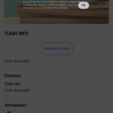
Le podcast de cette émission n'est pas disponible ou
n'existe pas. Il peut y avoir un certain délai entre la fin de
Ok
l'émission et la génération du podcast.
FLASH INFO
Regarder la vidéo
Flash d'actualité.
Emission
Flash info
Flash d'actualité.
Animateurs