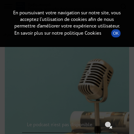
Radio-immo.fr
Premiere webradio d'information immobiliere
En poursuivant votre navigation sur notre site, vous
acceptez l’utilisation de cookies afin de nous
DÉTAILS DE L'ÉPISODE
permettre d’améliorer votre expérience utilisateur.
En savoir plus sur notre politique Cookies
OK
28 juin 2025
à 14h59
, durée : Invalid date
Le podcast n'est pas disponible