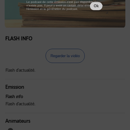
Le podcast de cette émission n'est pas disponible ou
n'existe pas. Il peut y avoir un certain délai entre la fin de
Ok
l'émission et la génération du podcast.
FLASH INFO
Regarder la vidéo
Flash d'actualité.
Emission
Flash info
Flash d'actualité.
Animateurs