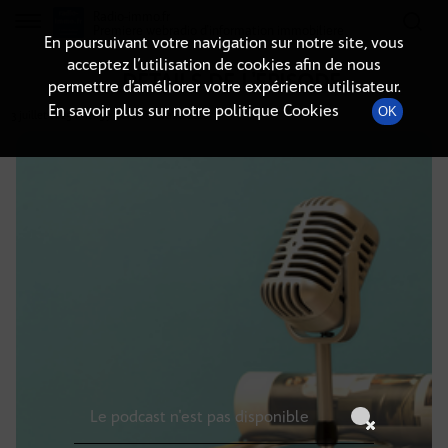
Radio-immo.fr
Premiere webradio d'information immobiliere
En poursuivant votre navigation sur notre site, vous
acceptez l’utilisation de cookies afin de nous
DÉTAILS DE L'ÉPISODE
permettre d’améliorer votre expérience utilisateur.
En savoir plus sur notre politique Cookies
OK
3 juillet 2025
à 12h59
, durée : Invalid date
Le podcast n'est pas disponible