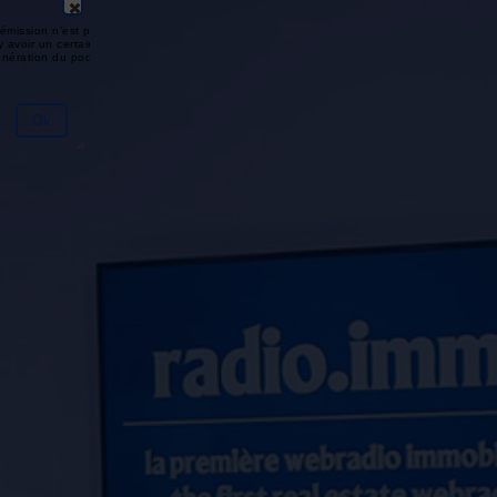
émission n'est pas disponible ou
y avoir un certain délai entre la fin
génération du podcast.
Ok