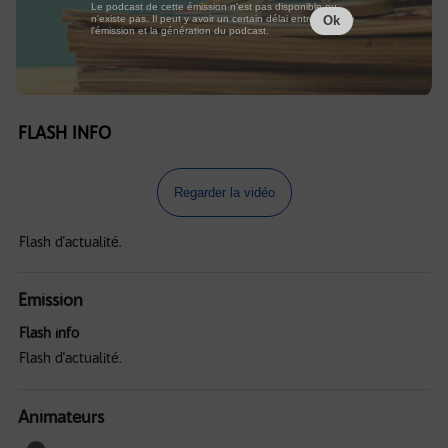
Le podcast de cette émission n'est pas disponible ou
n'existe pas. Il peut y avoir un certain délai entre la fin de
Ok
l'émission et la génération du podcast.
FLASH INFO
Regarder la vidéo
Flash d'actualité.
Emission
Flash info
Flash d'actualité.
Animateurs