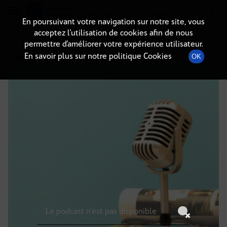
Radio-immo.fr
Premiere webradio d'information immobiliere
En poursuivant votre navigation sur notre site, vous
acceptez l’utilisation de cookies afin de nous
DÉTAILS DE L'ÉPISODE
permettre d’améliorer votre expérience utilisateur.
En savoir plus sur notre politique Cookies
OK
5 juillet 2025
à 12h59
, durée : Invalid date
Le podcast n'est pas disponible