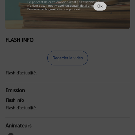
Le podcast de cette émission n'est pas disponible ou
n'existe pas. Il peut y avoir un certain délai entre la fin de
Ok
l'émission et la génération du podcast.
FLASH INFO
Regarder la vidéo
Flash d'actualité.
Emission
Flash info
Flash d'actualité.
Animateurs