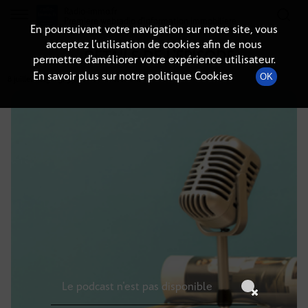
Radio-immo.fr
Premiere webradio d'information immobiliere
En poursuivant votre navigation sur notre site, vous
acceptez l’utilisation de cookies afin de nous
DÉTAILS DE L'ÉPISODE
permettre d’améliorer votre expérience utilisateur.
En savoir plus sur notre politique Cookies
OK
8 juillet 2025
à 5h59
, durée : Invalid date
Le podcast n'est pas disponible