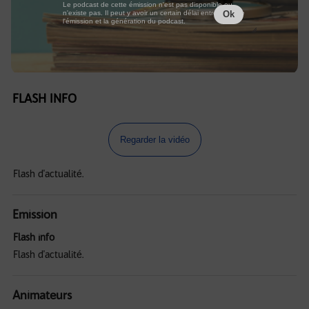
Le podcast de cette émission n'est pas disponible ou
n'existe pas. Il peut y avoir un certain délai entre la fin de
Ok
l'émission et la génération du podcast.
FLASH INFO
Regarder la vidéo
Flash d'actualité.
Emission
Flash info
Flash d'actualité.
Animateurs