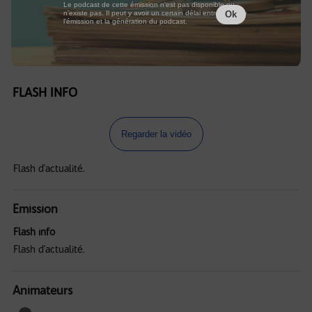
Le podcast de cette émission n'est pas disponible ou
n'existe pas. Il peut y avoir un certain délai entre la fin de
Ok
l'émission et la génération du podcast.
FLASH INFO
Regarder la vidéo
Flash d'actualité.
Emission
Flash info
Flash d'actualité.
Animateurs