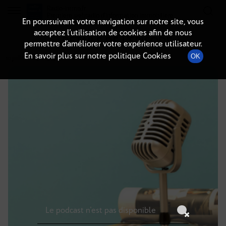
Radio-immo.fr
Premiere webradio d'information immobiliere
En poursuivant votre navigation sur notre site, vous
acceptez l’utilisation de cookies afin de nous
DÉTAILS DE L'ÉPISODE
permettre d’améliorer votre expérience utilisateur.
En savoir plus sur notre politique Cookies
OK
10 juillet 2025
à 13h59
, durée : Invalid date
Le podcast n'est pas disponible