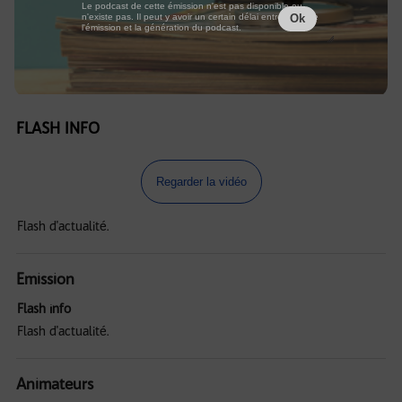
Le podcast de cette émission n'est pas disponible ou
n'existe pas. Il peut y avoir un certain délai entre la fin de
Ok
l'émission et la génération du podcast.
FLASH INFO
Regarder la vidéo
Flash d'actualité.
Emission
Flash info
Flash d'actualité.
Animateurs