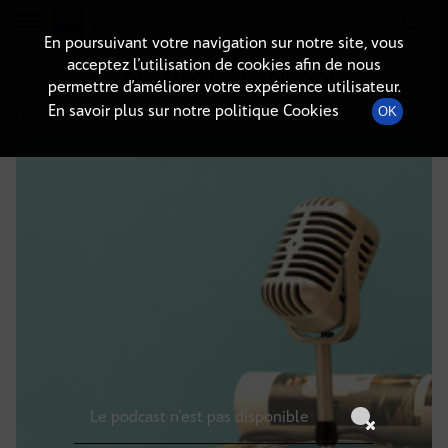
Radio-immo.fr
Premiere webradio d'information immobiliere
En poursuivant votre navigation sur notre site, vous
acceptez l’utilisation de cookies afin de nous
DÉTAILS DE L'ÉPISODE
permettre d’améliorer votre expérience utilisateur.
En savoir plus sur notre politique Cookies
OK
11 juillet 2025
à 15h59
, durée : Invalid date
Le podcast n'est pas disponible