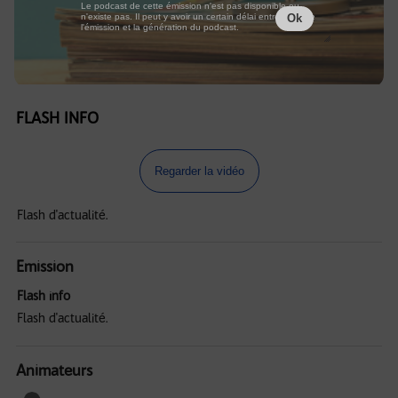
Le podcast de cette émission n'est pas disponible ou
n'existe pas. Il peut y avoir un certain délai entre la fin de
Ok
l'émission et la génération du podcast.
FLASH INFO
Regarder la vidéo
Flash d'actualité.
Emission
Flash info
Flash d'actualité.
Animateurs